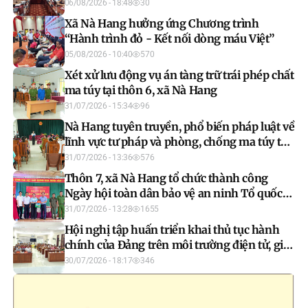
06/08/2026 - 18:48
30
Xã Nà Hang hưởng ứng Chương trình
“Hành trình đỏ - Kết nối dòng máu Việt”
05/08/2026 - 10:40
570
Xét xử lưu động vụ án tàng trữ trái phép chất
ma túy tại thôn 6, xã Nà Hang
31/07/2026 - 15:34
96
Nà Hang tuyên truyền, phổ biến pháp luật về
lĩnh vực tư pháp và phòng, chống ma túy tại
thôn 6
31/07/2026 - 13:36
576
Thôn 7, xã Nà Hang tổ chức thành công
Ngày hội toàn dân bảo vệ an ninh Tổ quốc
năm 2026
31/07/2026 - 13:28
1655
Hội nghị tập huấn triển khai thủ tục hành
chính của Đảng trên môi trường điện tử, giai
đoạn 2
30/07/2026 - 18:17
346