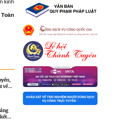
n kinh
 Toàn
uyền,
t về
à
 túy
Đảng
 kết
đầu
nhiệm