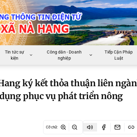
Tin tức sự
Công dân - Doanh
Tiếp Cận Pháp
kiện
nghiệp
Luật
ang ký kết thỏa thuận liên ngà
 dụng phục vụ phát triển nông
Cỡ chữ
: