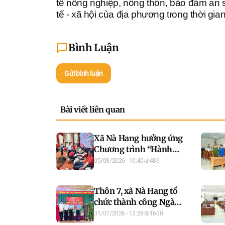
tế nông nghiệp, nông thôn, bảo đảm an si
tế - xã hội của địa phương trong thời gian 
Bình Luận
Gửi bình luận
Bài viết liên quan
Xã Nà Hang hưởng ứng
Chương trình “Hành
trình đỏ - Kết nối dòng
05/08/2026 - 10:40
486
máu Việt”
Thôn 7, xã Nà Hang tổ
chức thành công Ngày
hội toàn dân bảo vệ an
31/07/2026 - 13:28
1600
ninh Tổ quốc năm 2026