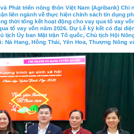
à Phát triển nông thôn Việt Nam (Agribank) Chi
uận liên ngành về thực hiện chính sách tín dụng p
ồng thời tổng kết hoạt động cho vay qua tổ vay v
qua tổ vay vốn năm 2026. Dự Lễ ký kết có đại diệ
 tịch Ủy ban Mặt trận Tổ quốc, Chủ tịch Hội Nôn
xã: Nà Hang, Hồng Thái, Yên Hoa, Thượng Nông v