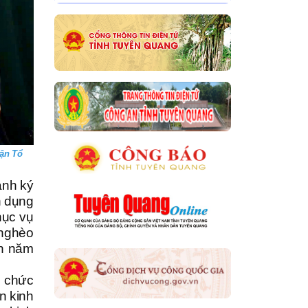
rận Tổ
ành ký
n dụng
hục vụ
 nghèo
ốn năm
ổ chức
ển kinh