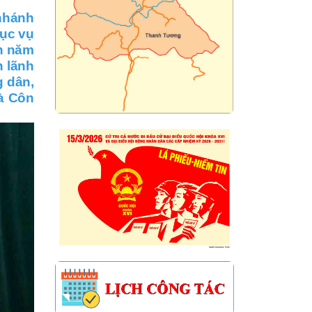
 nhánh
hục vụ
ốn năm
n lãnh
g dân,
à Côn