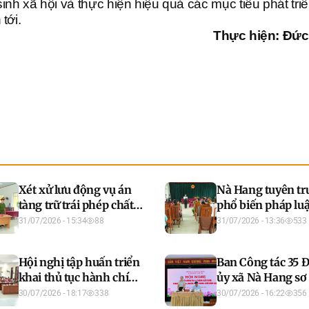
nh xã hội và thực hiện hiệu quả các mục tiêu phát triể
tới.
Thực hiện: Đức
Xét xử lưu động vụ án
Nà Hang tuyên tr
tàng trữ trái phép chất
phổ biến pháp luậ
ma túy tại thôn 6, xã Nà
lĩnh vực tư pháp v
31/07/2026 - 15:34
88
31/07/2026 - 13:36
533
Hang
phòng, chống ma
tại thôn 6
Hội nghị tập huấn triển
Ban Công tác 35 
khai thủ tục hành chính
ủy xã Nà Hang sơ
của Đảng trên môi
công tác 6 tháng 
30/07/2026 - 18:17
338
30/07/2026 - 16:22
356
trường điện tử, giai
năm, triển khai 