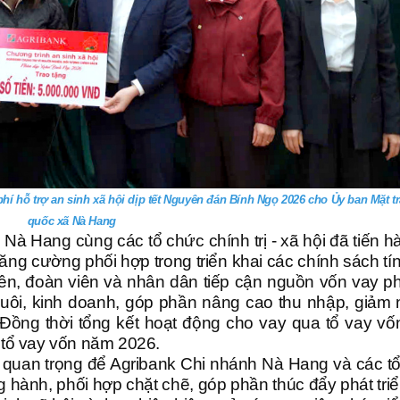
hí hỗ trợ an sinh xã hội dịp tết Nguyên đán Bính Ngọ 2026 cho Ủy ban Mặt t
quốc xã Nà Hang
 Nà Hang cùng các tổ chức chính trị - xã hội đã tiến h
tăng cường phối hợp trong triển khai các chính sách tí
 viên, đoàn viên và nhân dân tiếp cận nguồn vốn vay p
 nuôi, kinh doanh, góp phần nâng cao thu nhập, giảm
Đồng thời tổng kết hoạt động cho vay qua tổ vay v
 tổ vay vốn năm 2026.
sở quan trọng để Agribank Chi nhánh Nà Hang và các t
đồng hành, phối hợp chặt chẽ, góp phần thúc đẩy phát tri