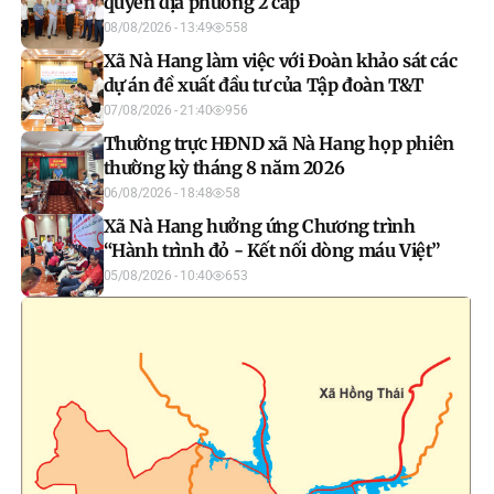
quyền địa phương 2 cấp
08/08/2026 - 13:49
558
Xã Nà Hang làm việc với Đoàn khảo sát các
dự án đề xuất đầu tư của Tập đoàn T&T
07/08/2026 - 21:40
956
Thường trực HĐND xã Nà Hang họp phiên
thường kỳ tháng 8 năm 2026
06/08/2026 - 18:48
58
Xã Nà Hang hưởng ứng Chương trình
“Hành trình đỏ - Kết nối dòng máu Việt”
05/08/2026 - 10:40
653