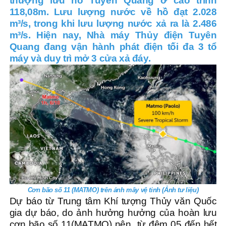
thượng lưu hồ Tuyên Quang ở cao trình
118,08m. Lưu lượng nước về hồ đạt 2.028
m³/s, trong khi lưu lượng nước xả ra là 2.486
m³/s. Hiện nay, Nhà máy Thủy điện Tuyên
Quang đang vận hành phát điện tối đa 3 tổ
máy và duy trì mở 3 cửa xả đáy.
Cơn bão số 11 (MATMO) trên ảnh mây vệ tinh (Ảnh tư liệu)
Dự báo từ Trung tâm Khí tượng Thủy văn Quốc
gia dự báo, do ảnh hưởng hưởng của hoàn lưu
cơn bão số 11(MATMO) nên từ đêm 05 đến hết