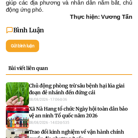
giúp các địa phương và nhân dân nắm bắt, chủ
động ứng phó.
Thực hiện: Vương Tấn
Bình Luận
Gửi bình luận
Bài viết liên quan
Chủ động phòng trừ sâu bệnh hại lúa giai
đoạn đẻ nhánh đến đứng cái
08/08/2026 - 17:06
36
Xã Nà Hang tổ chức Ngày hội toàn dân bảo
vệ an ninh Tổ quốc năm 2026
08/08/2026 - 14:02
535
Trao đổi kinh nghiệm về vận hành chính