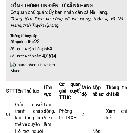
CỔNG THÔNG TIN ĐIỆN TỬ XÃ NÀ HANG
Cơ quan chủ quản: Ủy ban nhân dân xã Nà Hang.
Trung tâm Dịch vụ công xã Nà Hang, thôn 4, xã Nà
Hang, tỉnh Tuyên Quang.
Thống kê truy cập
22
Số người online:
564
Số lượt truy cập tháng:
47.614
Số lượt truy cập năm:
Cơ quan
Lĩnh
Mức
Nộp
Thông tin
STT
Tên Thủ tục
giải quyết
vực
độ
hồ sơ
chi tiết
TTHC
Giải quyết
Lao
tranh chấp
động,
Phòng
Xem chi
01
2
lao động tập
Việc
LĐTBXH
tiết
thể về quyền
làm
Hỗ trợ người
Nộp