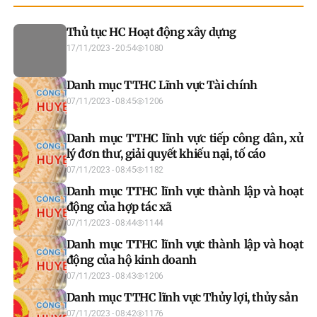
Thủ tục HC Hoạt động xây dựng
17/11/2023 - 20:54
1080
Danh mục TTHC Lĩnh vực Tài chính
07/11/2023 - 08:45
1206
Danh mục TTHC lĩnh vực tiếp công dân, xử
lý đơn thư, giải quyết khiếu nại, tố cáo
07/11/2023 - 08:45
1182
Danh mục TTHC lĩnh vực thành lập và hoạt
động của hợp tác xã
07/11/2023 - 08:44
1144
Danh mục TTHC lĩnh vực thành lập và hoạt
động của hộ kinh doanh
07/11/2023 - 08:43
1206
Danh mục TTHC lĩnh vực Thủy lợi, thủy sản
07/11/2023 - 08:42
1176