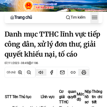
Trang chủ
Tìm kiếm
Toggle
Danh mục TTHC lĩnh vực tiếp
công dân, xử lý đơn thư, giải
quyết khiếu nại, tố cáo
07/11/2023 - 08:45
1186
Cỡ chữ
:
Cơ quan
Nộp
Thông
Mức
STT
Tên Thủ tục
Lĩnh vực
giải quyết
hồ
tin chi
độ
TTHC
sơ
tiết