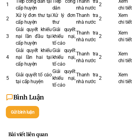
Tiếp công dân tại
Tiếp công
Thanh tra
Xem
1
2
cấp huyện
dân
nhà nước
chi tiết
Xử lý đơn thư tại
Xử lý đơn
Thanh tra
Xem
2
2
cấp huyện
thư
nhà nước
chi tiết
Giải quyết khiếu
Giải quyết
Thanh tra
Xem
3
nại lần đầu tại
khiếu nại,
2
nhà nước
chi tiết
cấp huyện
tố cáo
Giải quyết khiếu
Giải quyết
Thanh tra
Xem
4
nại lần hai tại
khiếu nại,
2
nhà nước
chi tiết
cấp huyện
tố cáo
Giải quyết
Giải quyết tố cáo
Thanh tra
Xem
5
khiếu nại,
2
tại cấp huyện
nhà nước
chi tiết
tố cáo
Bình Luận
Gửi bình luận
Bài viết liên quan