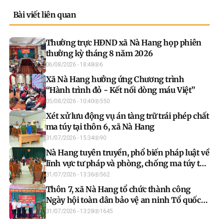
Bài viết liên quan
Thường trực HĐND xã Nà Hang họp phiên
thường kỳ tháng 8 năm 2026
06/08/2026 - 18:48
6
Xã Nà Hang hưởng ứng Chương trình
“Hành trình đỏ - Kết nối dòng máu Việt”
05/08/2026 - 10:40
550
Xét xử lưu động vụ án tàng trữ trái phép chất
ma túy tại thôn 6, xã Nà Hang
31/07/2026 - 15:34
90
Nà Hang tuyên truyền, phổ biến pháp luật về
lĩnh vực tư pháp và phòng, chống ma túy tại
thôn 6
31/07/2026 - 13:36
562
Thôn 7, xã Nà Hang tổ chức thành công
Ngày hội toàn dân bảo vệ an ninh Tổ quốc
năm 2026
31/07/2026 - 13:28
1645