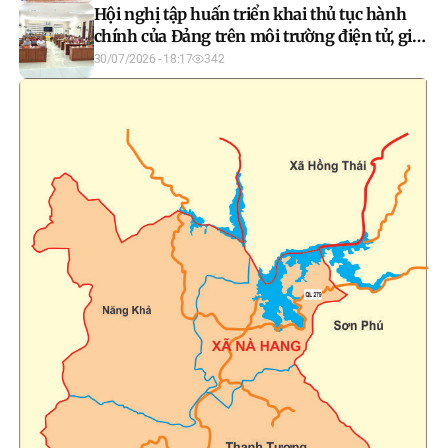
Hội nghị tập huấn triển khai thủ tục hành
chính của Đảng trên môi trường điện tử, giai
đoạn 2
30/07/2026 - 18:17
342