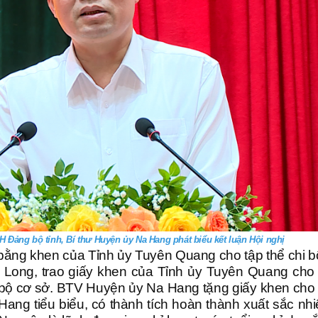
 Đảng bộ tỉnh, Bí thư Huyện ủy Na Hang phát biểu kết luận Hội nghị
 bằng khen của Tỉnh ủy Tuyên Quang cho tập thể chi b
 Long, trao giấy khen của Tỉnh ủy Tuyên Quang cho
g bộ cơ sở. BTV Huyện ủy Na Hang tặng giấy khen cho 
ang tiểu biểu, có thành tích hoàn thành xuất sắc nh