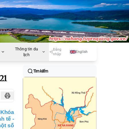
Thông tin du
Đăng
English
nhập
lịch
Tìm kiếm
21
 Khóa
h tế -
một số