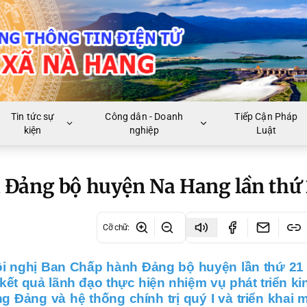
Tin tức sự
Công dân - Doanh
Tiếp Cận Pháp
kiện
nghiệp
Luật
 Đảng bộ huyện Na Hang lần thứ 
Cỡ chữ
:
ội nghị Ban Chấp hành Đảng bộ huyện lần thứ 21
kết quả lãnh đạo thực hiện nhiệm vụ phát triển kin
g Đảng và hệ thống chính trị quý I và triển khai 