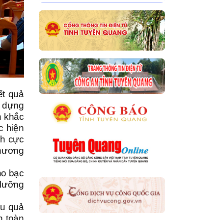
ết quả
y dựng
n khắc
c hiện
ch cực
phương
ho bạc
 lưỡng
ệu quả
n toàn