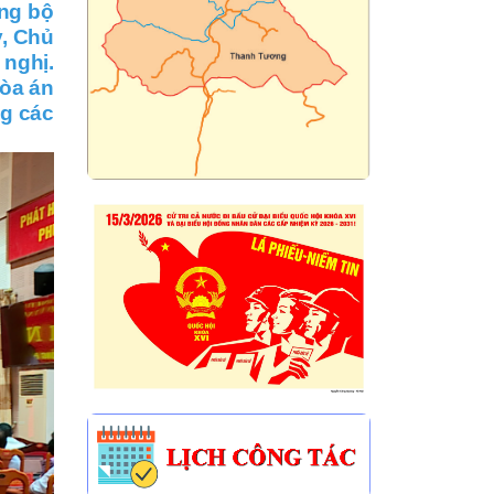
ảng bộ
y, Chủ
 nghị.
Tòa án
ng các