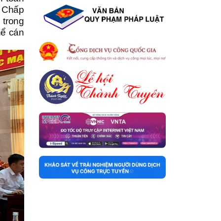
n Chấp
 trong
hể cán