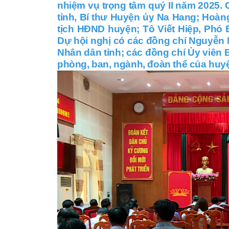
nhiệm vụ trọng tâm quý II năm 2025.
tỉnh, Bí thư Huyện ủy Na Hang; Hoà
tịch HĐND huyện; Tô Viết Hiệp, Phó 
Dự hội nghị có các đồng chí Nguyễn 
Nhân dân tỉnh; các đồng chí Ủy viên
phòng, ban, ngành, đoàn thể của huyện