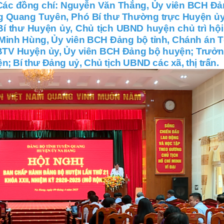
 Các đồng chí: Nguyễn Văn Thắng, Ủy viên BCH Đ
ng Quang Tuyên, Phó Bí thư Thường trực Huyện ủ
Bí thư Huyện ủy, Chủ tịch UBND huyện chủ trì hội
Minh Hùng, Ủy viên BCH Đảng bộ tỉnh, Chánh án 
 BTV Huyện ủy, Ủy viên BCH Đảng bộ huyện; Trưở
; Bí thư Đảng uỷ, Chủ tịch UBND các xã, thị trấn.