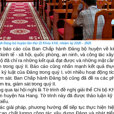
h Đảng bộ huyện lần thứ 21 Khóa XXII, nhiệm kỳ 2020 – 2025
ghe báo cáo của Ban Chấp hành Đảng bộ huyện về k
n kinh tế - xã hội, quốc phòng, an ninh, và công tác xâ
 đã chỉ ra những kết quả đạt được và những mặt cầ
ển trong quý II. Báo cáo cũng nhấn mạnh kết quả thự
 kỷ luật của Đảng trong quý I, với nhiều hoạt động tí
ám sát. Ban Chấp hành Đảng bộ cũng đã đề ra các 
tra, giám sát trong quý II.
qua tại hội nghị là Tờ trình đề nghị giải thể Chi bộ K
huyện Na Hang. Tờ trình này đã được thảo luận kỹ
biểu.
các giải pháp, phương hướng để tiếp tục thực hiện hi
 cao chất lượng công tác xây dựng Đảng và phát triể