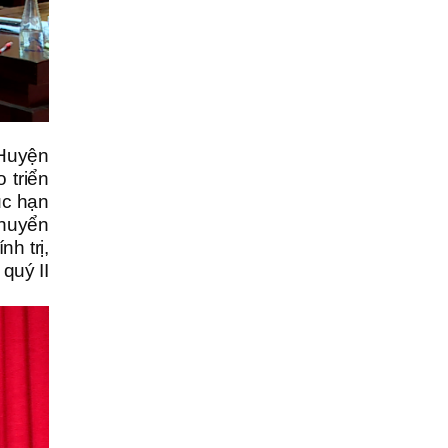
 Huyện
 triển
ục hạn
chuyển
h trị,
quý II