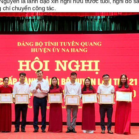
guyên là lãnh đạo xin nghỉ hưu trước tuổi, nghỉ do s
g chí chuyển công tác.