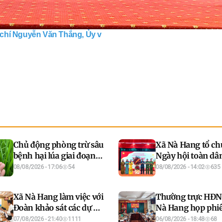
chí Nguyễn Văn Thắng, Ủy v
Chủ động phòng trừ sâu
Xã Nà Hang tổ ch
bệnh hại lúa giai đoạn
Ngày hội toàn dâ
đẻ nhánh đến đứng cái
vệ an ninh Tổ qu
08/08/2026 - 17:06
54
08/08/2026 - 14:02
635
2026
Xã Nà Hang làm việc với
Thường trực HĐN
Đoàn khảo sát các dự án
Nà Hang họp phi
đề xuất đầu tư của Tập
thường kỳ tháng
07/08/2026 - 21:40
1111
06/08/2026 - 18:48
68