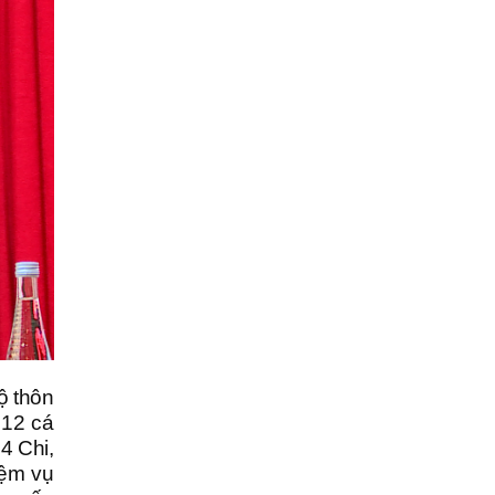
ộ thôn
 12 cá
4 Chi,
iệm vụ