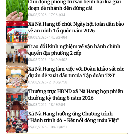
Chủ động phòng trừ sâu bệnh hại lúa giai
đoạn đẻ nhánh đến đứng cái
08/08/2026 - 17:06
34
Xã Nà Hang tổ chức Ngày hội toàn dân bảo
vệ an ninh Tổ quốc năm 2026
08/08/2026 - 14:02
484
Trao đổi kinh nghiệm về vận hành chính
quyền địa phương 2 cấp
08/08/2026 - 13:49
402
Xã Nà Hang làm việc với Đoàn khảo sát các
dự án đề xuất đầu tư của Tập đoàn T&T
07/08/2026 - 21:40
758
Thường trực HĐND xã Nà Hang họp phiên
thường kỳ tháng 8 năm 2026
06/08/2026 - 18:48
54
Xã Nà Hang hưởng ứng Chương trình
“Hành trình đỏ - Kết nối dòng máu Việt”
05/08/2026 - 10:40
621