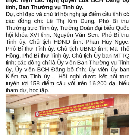
thực hiện các nghị quyết của BCH Đảng bộ
tỉnh, Ban Thường vụ Tỉnh ủy.
Dự, chỉ đạo và chủ trì hội nghị tại điểm cầu tỉnh có
các đồng chí: Lê Thị Kim Dung, Phó Bí thư
Thường trực Tỉnh ủy, Trưởng Đoàn đại biểu Quốc
hội khóa XVI tỉnh; Nguyễn Văn Sơn, Phó Bí thư
Tỉnh ủy, Chủ tịch HĐND tỉnh; Phan Huy Ngọc,
Phó Bí thư Tỉnh ủy, Chủ tịch UBND tỉnh; Ma Thế
Hồng, Phó Bí thư Tỉnh ủy, Chủ tịch Ủy ban MTTQ
tỉnh; các đồng chí là Ủy viên Ban Thường vụ Tỉnh
ủy, Ủy viên BCH Đảng bộ tỉnh; Ủy viên Ủy ban
Kiểm tra Tỉnh ủy… Hội nghị được kết nối trực
tuyến tới 158 điểm cầu với trên 16.200 đại biểu
tham dự, học tập.