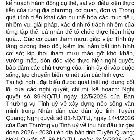
kế hoạch hành động cụ thể, sát với điều kiện thực
tiễn của từng địa phương, cơ quan, đơn vị. Trong
quá trình triển khai cần cụ thể hóa các mục tiêu,
nhiệm vụ, giải pháp, xác định rõ trách nhiệm của
từng tập thể, cá nhân để tổ chức thực hiện hiệu
quả… Các cơ quan tham mưu, giúp việc Tỉnh ủy
tăng cường theo dõi, kiểm tra, nắm bắt tình hình
cơ sở; kịp thời tham mưu tháo gỡ khó khăn,
vướng mắc, đôn đốc việc thực hiện nghị quyết,
bảo đảm các chủ trương của Tỉnh ủy đi vào cuộc
sống, tạo chuyển biến rõ nét trên các lĩnh vực.
Tại hội nghị, đại biểu được quát triệt nội dung cốt
lõi của các nghị quyết, chỉ thị, kế hoạch: Nghị
quyết số 89-NQ/TU ngày 12/5/2026 của Ban
Thường vụ Tỉnh uỷ về xây dựng nếp sống văn
minh trong Nhân dân các dân tộc tỉnh Tuyên
Quang; Nghị quyết số 81-NQ/TU, ngày 14/4/2026
của Ban Thường vụ Tỉnh uỷ về thu hút đầu tư giai
đoạn 2026 - 2030 trên địa bàn tỉnh Tuyên Quang;
Nghị Quyết số 86-NQ-TU, ngày 24/4/2026 của