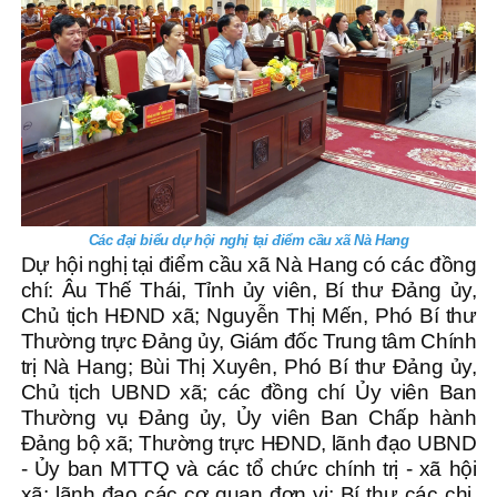
Các đại biểu dự hội nghị tại điểm cầu xã Nà Hang
Dự hội nghị tại điểm cầu xã Nà Hang có các đồng
chí: Âu Thế Thái, Tỉnh ủy viên, Bí thư Đảng ủy,
Chủ tịch HĐND xã; Nguyễn Thị Mến, Phó Bí thư
Thường trực Đảng ủy, Giám đốc Trung tâm Chính
trị Nà Hang; Bùi Thị Xuyên, Phó Bí thư Đảng ủy,
Chủ tịch UBND xã; các đồng chí Ủy viên Ban
Thường vụ Đảng ủy, Ủy viên Ban Chấp hành
Đảng bộ xã; Thường trực HĐND, lãnh đạo UBND
- Ủy ban MTTQ và các tổ chức chính trị - xã hội
xã; lãnh đạo các cơ quan đơn vị; Bí thư các chi,