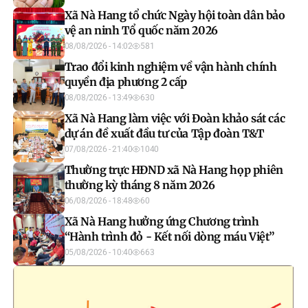
Xã Nà Hang tổ chức Ngày hội toàn dân bảo
vệ an ninh Tổ quốc năm 2026
08/08/2026 - 14:02
581
Trao đổi kinh nghiệm về vận hành chính
quyền địa phương 2 cấp
08/08/2026 - 13:49
630
Xã Nà Hang làm việc với Đoàn khảo sát các
dự án đề xuất đầu tư của Tập đoàn T&T
07/08/2026 - 21:40
1040
Thường trực HĐND xã Nà Hang họp phiên
thường kỳ tháng 8 năm 2026
06/08/2026 - 18:48
60
Xã Nà Hang hưởng ứng Chương trình
“Hành trình đỏ - Kết nối dòng máu Việt”
05/08/2026 - 10:40
663