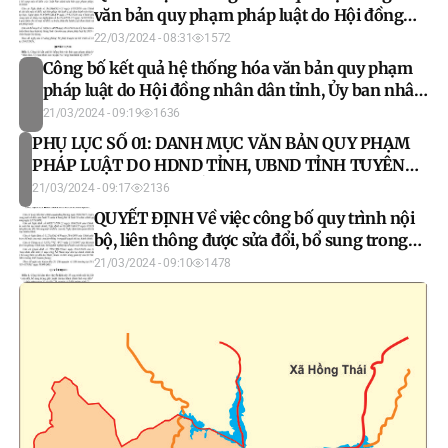
và Du lịch tỉnh Tuyên Quang
văn bản quy phạm pháp luật do Hội đồng
nhân dân, Ủy ban nhân dân huyện Na Hang
22/03/2024 - 08:31
1572
ban hành kỳ 2019 - 2023
Công bố kết quả hệ thống hóa văn bản quy phạm
pháp luật do Hội đồng nhân dân tỉnh, Ủy ban nhân
dân tỉnh Tuyên Quang ban hành kỳ hệ thống hóa
21/03/2024 - 09:19
1636
2019 2023
PHỤ LỤC SỐ 01: DANH MỤC VĂN BẢN QUY PHẠM
PHÁP LUẬT DO HDND TỈNH, UBND TỈNH TUYÊN
QUANG BAN HÀNH HẾT HIỆU LỰC TOÀN BỘ
21/03/2024 - 09:17
2136
TRONG KỲ HỆ THỐNG HÓA 2019 - 2023 (Kèm theo
QUYẾT ĐỊNH Về việc công bố quy trình nội
Quyết định số: 162/QĐ-UBND ngày 28/02/2024 của
bộ, liên thông được sửa đổi, bổ sung trong
Chủ tịch Ủy ban nhân dân tỉnh Tuyên Quang)
giải quyết thủ tục hành chính lĩnh vực đất
21/03/2024 - 09:10
1478
đai thuộc phạm vi chức năng quản lý của Sở
Tài nguyên và Môi trường tỉnh Tuyên Quang