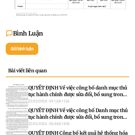
Bình Luận
Gửi bình luận
Bài viết liên quan
QUYẾT ĐỊNH Về việc công bố danh mục thủ
tục hành chính được sửa đổi, bổ sung trong
lĩnh vực trợ giúp pháp lý; Quy trình nội bộ
22/03/2024 - 09:13
1326
trong giải quyết thủ tục hành chính lĩnh vực
QUYẾT ĐỊNH Về việc công bố Danh mục thủ
trợ giúp pháp lý thuộc thẩm quyền giải quyết
tục hành chính được sửa đổi, bổ sung trong
của Sở Tư pháp tỉnh Tuyên Quang
lĩnh vực thi đua khen thưởng thuộc phạm vi
22/03/2024 - 08:44
1436
chức năng quản lý của Sở Văn hóa, Thể thao
QUYẾT ĐỊNH Công bố kết quả hệ thống hóa