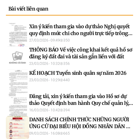
Bài viết liên quan
Xin ý kiến tham gia vào dự thảo Nghị quyết
quy định mức chi cho người trực tiếp trông
coi di tích lịch sử - văn hoá, danh lam thắng
27/03/2026 - 09:49
350
cảnh trên địa bàn tỉnh Tuyên Quang
THÔNG BÁO Về việc công khai kết quả hồ sơ
đăng ký đất đai và tài sản gắn liền với đất
23/03/2026 - 10:32
356
KẾ HOẠCH Tuyển sinh quân sự năm 2026
23/03/2026 - 10:29
440
Đăng tải, xin ý kiến tham gia vào Hồ sơ dự
thảo Quyết định ban hành Quy chế quản lý,
bảo vệ và phát huy giá trị di tích lịch sử - văn
16/03/2026 - 10:42
394
hóa, danh lam thắng cảnh, di vật, cổ vật, bảo
DANH SÁCH CHÍNH THỨC NHỮNG NGƯỜI
vật quốc gia trên địa bàn tỉnh Tuyên Quang
ỨNG CỬ ĐẠI BIỂU HỘI ĐỒNG NHÂN DÂN XÃ
NÀ HANG KHÓA II, NHIỆM KỲ 2026 - 2031
09/03/2026 - 16:08
665