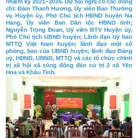
nhiệm kỳ 2021–2026. Dự hội nghị có các đồng
chí: Đàm Thanh Hương, Ủy viên Ban Thường
vụ Huyện ủy, Phó Chủ tịch HĐND huyện Na
Hang, Ủy viên Ban Dân tộc HĐND tỉnh;
Nguyễn Trọng Đoan, Uỷ viên BTV Huyện ủy,
Phó Chủ tịch UBND huyện; Lãnh đạo Uỷ ban
MTTQ Việt Nam huyện; lãnh đạo một số
phòng, ban của UBND huyện; lãnh đạo Đảng
uỷ, HĐND, UBND, MTTQ và các tổ chức chính
trị xã hội xã cùng đông đảo cử tri 2 xã Yên
Hoa và Khâu Tinh.