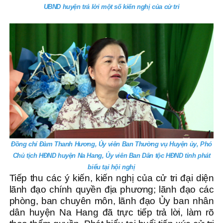
UBND huyện trả lời một số kiến nghị của cử tri
Đồng chí Đàm Thanh Hương, Ủy viên Ban Thường vụ Huyện ủy, Phó
Chủ tịch HĐND huyện Na Hang, Ủy viên Ban Dân tộc HĐND tỉnh phát
biểu tại hội nghị
Tiếp thu các ý kiến, kiến nghị của cử tri đại diện
lãnh đạo chính quyền địa phương; lãnh đạo các
phòng, ban chuyên môn, lãnh đạo Ủy ban nhân
dân huyện Na Hang đã trực tiếp trả lời, làm rõ