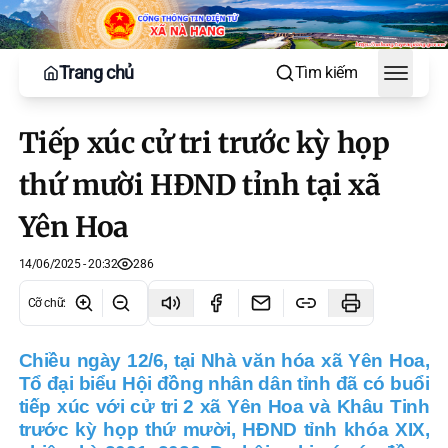
Trang chủ
Tìm kiếm
Toggle
Tiếp xúc cử tri trước kỳ họp
thứ mười HĐND tỉnh tại xã
Yên Hoa
14/06/2025 - 20:32
286
Cỡ chữ
:
Chiều ngày 12/6, tại Nhà văn hóa xã Yên Hoa,
Tổ đại biểu Hội đồng nhân dân tỉnh đã có buổi
tiếp xúc với cử tri 2 xã Yên Hoa và Khâu Tinh
trước kỳ họp thứ mười, HĐND tỉnh khóa XIX,