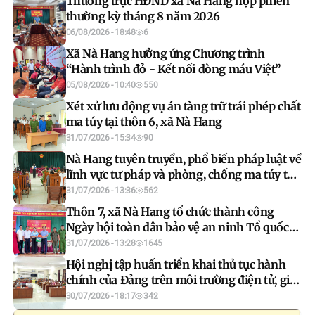
Thường trực HĐND xã Nà Hang họp phiên
thường kỳ tháng 8 năm 2026
06/08/2026 - 18:48
6
Xã Nà Hang hưởng ứng Chương trình
“Hành trình đỏ - Kết nối dòng máu Việt”
05/08/2026 - 10:40
550
Xét xử lưu động vụ án tàng trữ trái phép chất
ma túy tại thôn 6, xã Nà Hang
31/07/2026 - 15:34
90
Nà Hang tuyên truyền, phổ biến pháp luật về
lĩnh vực tư pháp và phòng, chống ma túy tại
thôn 6
31/07/2026 - 13:36
562
Thôn 7, xã Nà Hang tổ chức thành công
Ngày hội toàn dân bảo vệ an ninh Tổ quốc
năm 2026
31/07/2026 - 13:28
1645
Hội nghị tập huấn triển khai thủ tục hành
chính của Đảng trên môi trường điện tử, giai
đoạn 2
30/07/2026 - 18:17
342