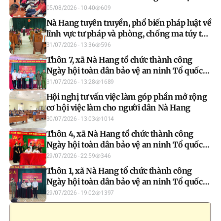
05/08/2026 - 10:40
609
Nà Hang tuyên truyền, phổ biến pháp luật về
lĩnh vực tư pháp và phòng, chống ma túy tại
thôn 6
31/07/2026 - 13:36
596
Thôn 7, xã Nà Hang tổ chức thành công
Ngày hội toàn dân bảo vệ an ninh Tổ quốc
năm 2026
31/07/2026 - 13:28
1689
Hội nghị tư vấn việc làm góp phần mở rộng
cơ hội việc làm cho người dân Nà Hang
30/07/2026 - 13:03
1014
Thôn 4, xã Nà Hang tổ chức thành công
Ngày hội toàn dân bảo vệ an ninh Tổ quốc
năm 2026
29/07/2026 - 22:59
346
Thôn 1, xã Nà Hang tổ chức thành công
Ngày hội toàn dân bảo vệ an ninh Tổ quốc
năm 2026
29/07/2026 - 19:02
1397