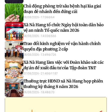
Chủ động phòng trừ sâu bệnh hại lúa giai
đoạn đẻ nhánh đến đứng cái
08/08/2026 - 17:06
64
Xã Nà Hang tổ chức Ngày hội toàn dân bảo
vệ an ninh Tổ quốc năm 2026
08/08/2026 - 14:02
666
Trao đổi kinh nghiệm về vận hành chính
quyền địa phương 2 cấp
08/08/2026 - 13:49
726
Xã Nà Hang làm việc với Đoàn khảo sát các
dự án đề xuất đầu tư của Tập đoàn T&T
07/08/2026 - 21:40
1187
Thường trực HĐND xã Nà Hang họp phiên
thường kỳ tháng 8 năm 2026
06/08/2026 - 18:48
70