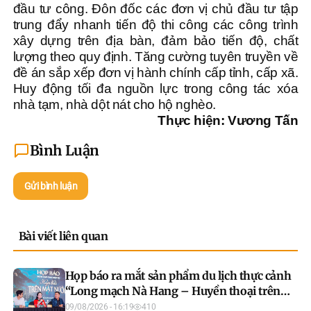
đầu tư công. Đôn đốc các đơn vị chủ đầu tư tập
trung đẩy nhanh tiến độ thi công các công trình
xây dựng trên địa bàn, đảm bảo tiến độ, chất
lượng theo quy định. Tăng cường tuyên truyền về
đề án sắp xếp đơn vị hành chính cấp tỉnh, cấp xã.
Huy động tối đa nguồn lực trong công tác xóa
nhà tạm, nhà dột nát cho hộ nghèo.
Thực hiện: Vương Tấn
Bình Luận
Gửi bình luận
Bài viết liên quan
Họp báo ra mắt sản phẩm du lịch thực cảnh
“Long mạch Nà Hang – Huyền thoại trên
mặt nước”
09/08/2026 - 16:19
410