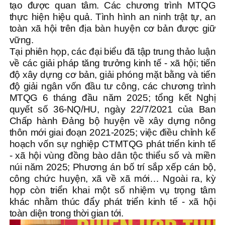
tạo được quan tâm. Các chương trình MTQG
thực hiện hiệu quả. Tình hình an ninh trật tự, an
toàn xã hội trên địa bàn huyện cơ bản được giữ
vững.
Tại phiên họp, các đại biểu đã tập trung thảo luận
về các giải pháp tăng trưởng kinh tế - xã hội; tiến
độ xây dựng cơ bản, giải phóng mặt bằng và tiến
độ giải ngân vốn đầu tư công, các chương trình
MTQG 6 tháng đầu năm 2025; tổng kết Nghị
quyết số 36-NQ/HU, ngày 22/7/2021 của Ban
Chấp hành Đảng bộ huyện về xây dựng nông
thôn mới giai đoạn 2021-2025; việc điều chỉnh kế
hoạch vốn sự nghiệp CTMTQG phát triển kinh tế
- xã hội vùng đồng bào dân tộc thiểu số và miền
núi năm 2025; Phương án bố trí sắp xếp cán bộ,
công chức huyện, xã về xã mới… Ngoài ra, kỳ
họp còn triển khai một số nhiệm vụ trọng tâm
khác nhằm thúc đẩy phát triển kinh tế - xã hội
toàn diện trong thời gian tới.