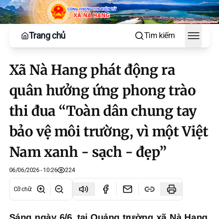
Trang chủ
Tìm kiếm
Toggle
Xã Nà Hang phát động ra
quân hưởng ứng phong trào
thi đua “Toàn dân chung tay
bảo vệ môi trường, vì một Việt
Nam xanh - sạch - đẹp”
06/06/2026 - 10:26
224
Cỡ chữ
:
Sáng ngày 6/6, tại Quảng trường xã Nà Hang,