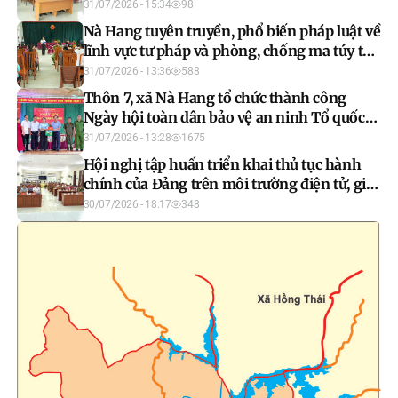
31/07/2026 - 15:34
98
Nà Hang tuyên truyền, phổ biến pháp luật về
lĩnh vực tư pháp và phòng, chống ma túy tại
thôn 6
31/07/2026 - 13:36
588
Thôn 7, xã Nà Hang tổ chức thành công
Ngày hội toàn dân bảo vệ an ninh Tổ quốc
năm 2026
31/07/2026 - 13:28
1675
Hội nghị tập huấn triển khai thủ tục hành
chính của Đảng trên môi trường điện tử, giai
đoạn 2
30/07/2026 - 18:17
348