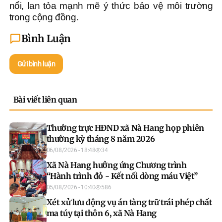
nổi, lan tỏa mạnh mẽ ý thức bảo vệ môi trường
trong cộng đồng.
Bình Luận
Gửi bình luận
Bài viết liên quan
Thường trực HĐND xã Nà Hang họp phiên
thường kỳ tháng 8 năm 2026
06/08/2026 - 18:48
34
Xã Nà Hang hưởng ứng Chương trình
“Hành trình đỏ - Kết nối dòng máu Việt”
05/08/2026 - 10:40
586
Xét xử lưu động vụ án tàng trữ trái phép chất
ma túy tại thôn 6, xã Nà Hang